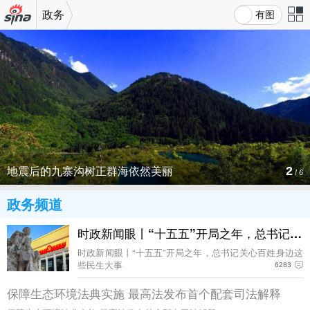
政务
有图
机新浪
站导
网
航
地震后的九寨沟树正群海依然美丽
2
/
6
政务频道
时政新闻眼丨“十五五”开局之年，总书记关
时政新闻眼丨“十五五”开局之年，总书记关心百姓身边这
些民生大事
6283
保障生态环境法典实施 最高法发布首个配套司法解释