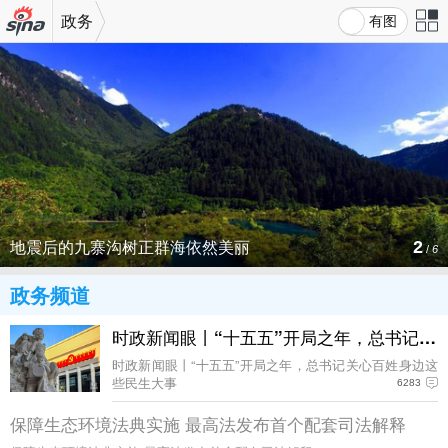
政务
有图
机新浪
站导
网
航
地震后的九寨沟树正群海依然美丽
2
/
6
政务频道
时政新闻眼丨“十五五”开局之年，总书记关
时政新闻眼丨“十五五”开局之年，总书记关心百姓身边这
些民生大事
6283
保障生态环境法典实施 最高法发布首个配套司法解释