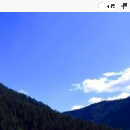
有图
站导
航