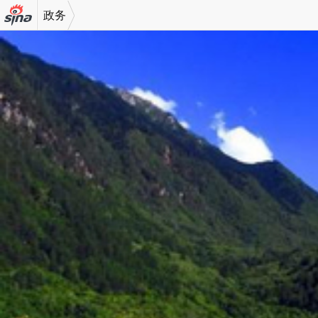
政务
机新浪
网