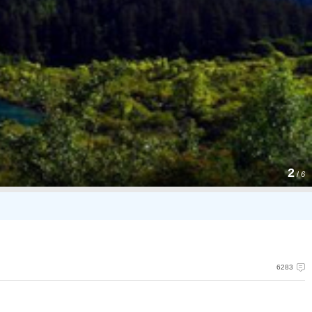
习近平治国理政进行时
3
/
6
6283